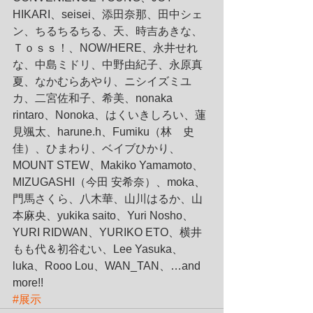
HIKARI、seisei、添田奈那、田中シェ
ン、ちるちるちる、天、時吉あきな、
Ｔｏｓｓ！、NOW/HERE、永井せれ
な、中島ミドリ、中野由紀子、永原真
夏、なかむらあやり、ニシイズミユ
カ、二宮佐和子、希美、nonaka 
rintaro、Nonoka、はくいきしろい、蓮
見颯太、harune.h、Fumiku（林　史
佳）、ひまわり、ベイブひかり、
MOUNT STEW、Makiko Yamamoto、
MIZUGASHI（今田 安希奈）、moka、
門馬さくら、八木華、山川はるか、山
本麻央、yukika saito、Yuri Nosho、
YURI RIDWAN、YURIKO ETO、横井
もも代＆初谷むい、Lee Yasuka、
luka、Rooo Lou、WAN_TAN、…and 
more!!
#展示