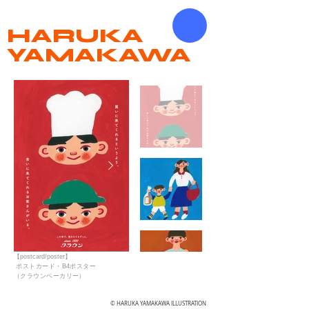
HARUKA
YAMAKAWA
​【postcard/poster
】
​ ポストカード・B4ポスター
（クラウンベーカリー）
©
HARUKA YAMAKAWA ILLUSTRATION