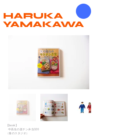
HARUKA
YAMAKAWA
​【
book】
中高生の楽チン弁当320
（食のスタジオ）